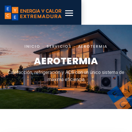
INICIO
›
SERVICIOS
›
AEROTERMIA
AEROTERMIA
Calefacción, refrigeración y ACS con un único sistema de
máxima eficiencia