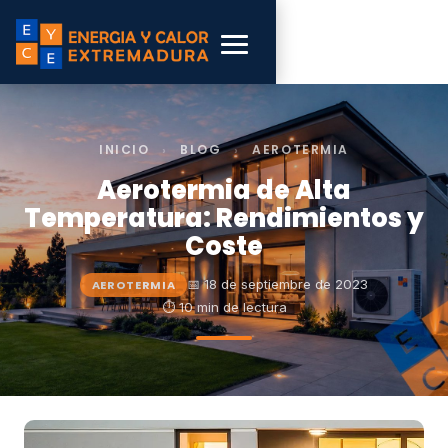
INICIO
›
BLOG
›
AEROTERMIA
Aerotermia de Alta
Temperatura: Rendimientos y
Coste
📅 18 de septiembre de 2023
AEROTERMIA
⏱ 10 min de lectura