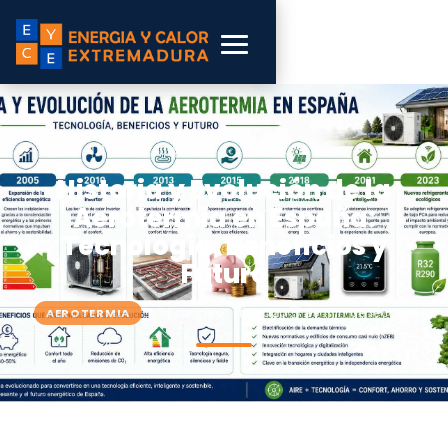
INICIO
›
BLOG
›
AEROTERMIA
Historia y Evolución de la
Aerotermia en España:
Tecnología, Beneficios y
Futuro
📅 14 de mayo de 2026
⏱ 29 min de lectura
AEROTERMIA