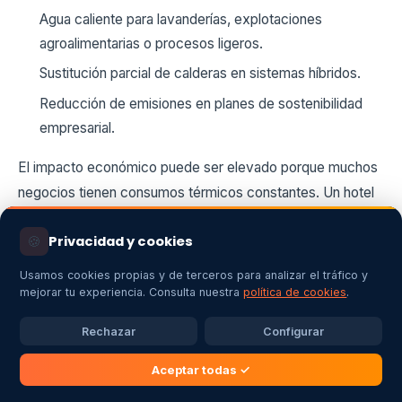
Agua caliente para lavanderías, explotaciones
agroalimentarias o procesos ligeros.
Sustitución parcial de calderas en sistemas híbridos.
Reducción de emisiones en planes de sostenibilidad
empresarial.
El impacto económico puede ser elevado porque muchos
negocios tienen consumos térmicos constantes. Un hotel
rural, por ejemplo, puede aprovechar aerotermia para ACS
🍪
Privacidad y cookies
y calefacción, reduciendo el gasto energético en
temporadas de alta ocupación. En empresas con horario
Usamos cookies propias y de terceros para analizar el tráfico y
diurno, la integración con fotovoltaica mejora todavía más
mejorar tu experiencia. Consulta nuestra
política de cookies
.
la rentabilidad.
Rechazar
Configurar
Para compañías que desean reducir huella de carbono, la
Aceptar todas ✓
aerotermia también ayuda a mejorar indicadores ESG y