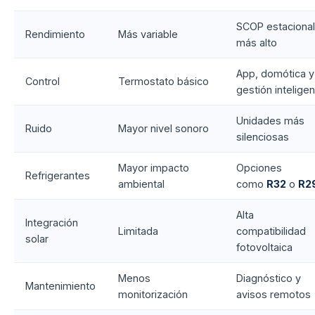
SCOP estacional
Rendimiento
Más variable
más alto
App, domótica y
Control
Termostato básico
gestión intelige
Unidades más
Ruido
Mayor nivel sonoro
silenciosas
Mayor impacto
Opciones
Refrigerantes
ambiental
como
R32
o
R2
Alta
Integración
Limitada
compatibilidad
solar
fotovoltaica
Menos
Diagnóstico y
Mantenimiento
monitorización
avisos remotos