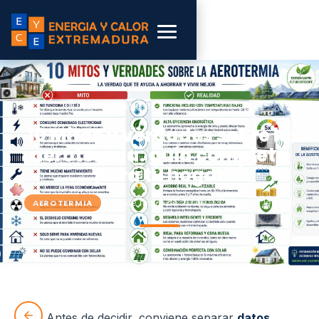
INICIO
›
BLOG
›
AEROTERMIA
10 Mitos y verdades sobre la
aerotermia: guía completa
para tu hogar
📅 14 de mayo de 2026
⏱ 32 min de lectura
AEROTERMIA
Antes de decidir, conviene separar
datos