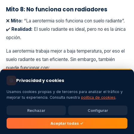
Mito 8: No funciona con radiadores
❌
Mito:
“La aerotermia solo funciona con suelo radiante”.
✔️
Realidad:
El suelo radiante es ideal, pero no es la única
opción.
La aerotermia trabaja mejor a baja temperatura, por eso el
suelo radiante es tan eficiente. Sin embargo, también
puede funcionar con:
🍪
Privacidad y cookies
Radiadores de baja temperatura.
Fancoils.
Usamos cookies propias y de terceros para analizar el tráfico y
mejorar tu experiencia. Consulta nuestra
política de cookies
.
Radiadores existentes, si están sobredimensionados.
Rechazar
Configurar
Sistemas mixtos.
Aceptar todas ✓
La pregunta no es “¿tengo radiadores?”, sino “¿qué
temperatura necesita mi vivienda para estar confortable?”.