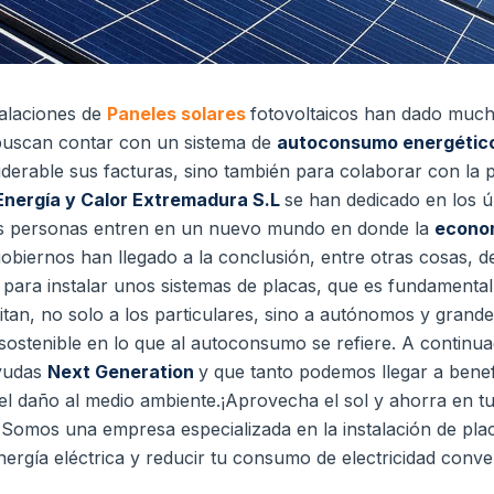
talaciones de
Paneles solares
fotovoltaicos han dado much
buscan contar con un sistema de
autoconsumo energétic
derable sus facturas, sino también para colaborar con la 
Energía y Calor Extremadura S.L
se han dedicado en los ú
las personas entren en un nuevo mundo en donde la
econo
gobiernos han llegado a la conclusión, entre otras cosas, d
 para instalar unos sistemas de placas, que es fundament
tan, no solo a los particulares, sino a autónomos y grand
sostenible en lo que al autoconsumo se refiere. A continu
ayudas
Next Generation
y que tanto podemos llegar a benef
el daño al medio ambiente.¡Aprovecha el sol y ahorra en t
 Somos una empresa especializada en la instalación de pla
ergía eléctrica y reducir tu consumo de electricidad conve