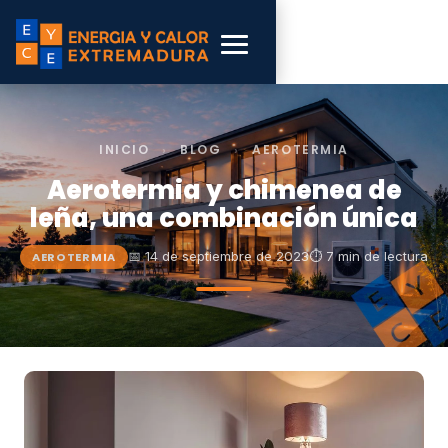
INICIO
›
BLOG
›
AEROTERMIA
Aerotermia y chimenea de
leña, una combinación única
📅 14 de septiembre de 2023
⏱ 7 min de lectura
AEROTERMIA