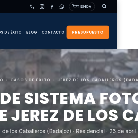
TIENDA
PRESUPUESTO
S DE ÉXITO
BLOG
CONTACTO
IO
›
CASOS DE ÉXITO
›
JEREZ DE LOS CABALLEROS (BAD
 DE SISTEMA FOT
E JEREZ DE LOS 
 de los Caballeros (Badajoz) · Residencial · 26 de abri