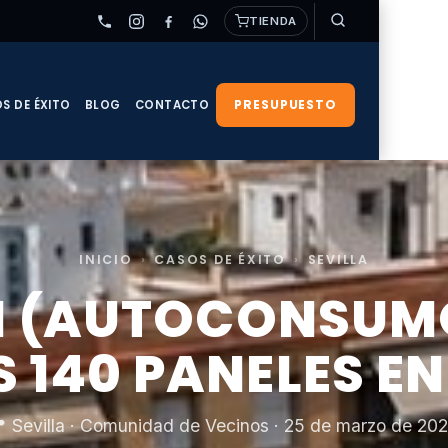
TIENDA
PRESUPUESTO
S DE ÉXITO
BLOG
CONTACTO
INICIO
›
CASOS DE ÉXITO
›
SEVILLA
N (AUTOCONSUMO
 140 PANELES EN
 Sevilla · Comunidad de Vecinos · 25 de marzo de 20