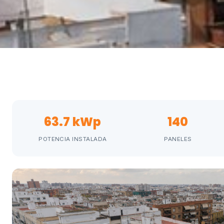
63.7 kWp
140
POTENCIA INSTALADA
PANELES