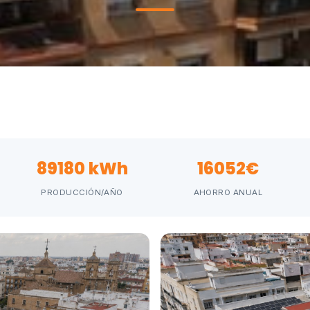
89180 kWh
16052€
PRODUCCIÓN/AÑO
AHORRO ANUAL