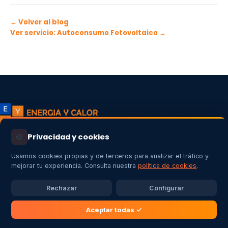
← Volver al blog
Ver servicio: Autoconsumo Fotovoltaico →
🍪
Privacidad y cookies
Empresa instaladora de energías renovables en Extremadura:
autoconsumo fotovoltaico,
aerotermia
, cargadores de vehículo
Usamos cookies propias y de terceros para analizar el tráfico y
mejorar tu experiencia. Consulta nuestra
política de cookies
.
eléctrico e instalaciones eléctricas con garantía profesional.
Rechazar
Configurar
EMPRESA
Aceptar todas ✓