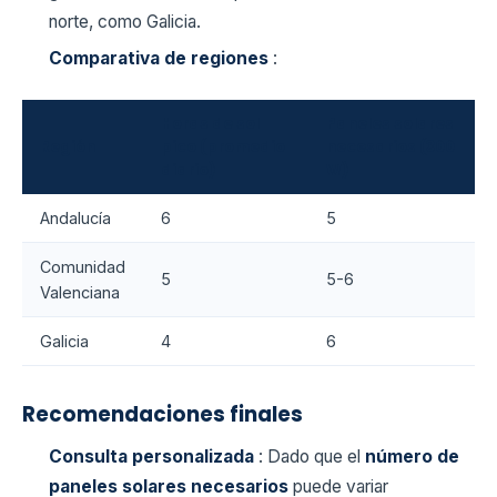
norte, como Galicia.
Comparativa de regiones
:
Horas de sol
Paneles solares
Región
pico (promedio
necesarios (300
diario)
W)
Andalucía
6
5
Comunidad
5
5-6
Valenciana
Galicia
4
6
Recomendaciones finales
Consulta personalizada
: Dado que el
número de
paneles solares necesarios
puede variar