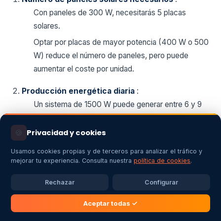
Con paneles de 300 W, necesitarás 5 placas
solares.
Optar por placas de mayor potencia (400 W o 500
W) reduce el número de paneles, pero puede
aumentar el coste por unidad.
Producción energética diaria
:
Un sistema de 1500 W puede generar entre 6 y 9
kWh al día, dependiendo de las horas de sol
disponibles.
🍪
Privacidad y cookies
Esto equivale a cubrir entre un 50% y un 70% de
Usamos cookies propias y de terceros para analizar el tráfico y
las necesidades energéticas de una casa de 200
mejorar tu experiencia. Consulta nuestra
política de cookies
.
m².
Rechazar
Configurar
Rentabilidad
:
Aceptar todas ✓
La inversión inicial puede amortizarse en 5-7 años,