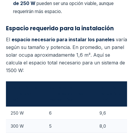
de 250 W
pueden ser una opción viable, aunque
requerirán más espacio.
Espacio requerido para la instalación
El
espacio necesario para instalar los paneles
varía
según su tamaño y potencia. En promedio, un panel
solar ocupa aproximadamente 1,6 m². Aquí se
calcula el espacio total necesario para un sistema de
1500 W:
Potencia del
Número de
Espacio
panel solar
paneles solares
requerido
(W)
necesarios
(m²)
250 W
6
9,6
300 W
5
8,0