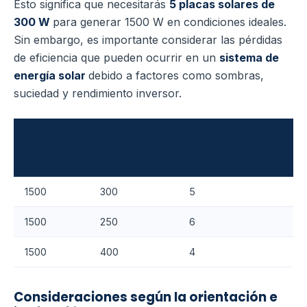
Esto significa que necesitarás
5 placas solares de
300 W
para generar 1500 W en condiciones ideales.
Sin embargo, es importante considerar las pérdidas
de eficiencia que pueden ocurrir en un
sistema de
energía solar
debido a factores como sombras,
suciedad y rendimiento inversor.
Potencia
Potencia del
Número de placas
requerida
panel solar
solares
(W)
(W)
necesarias
1500
300
5
1500
250
6
1500
400
4
Consideraciones según la orientación e