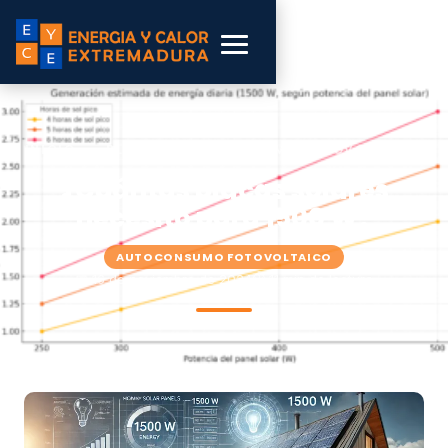
INICIO
›
BLOG
›
AUTOCONSUMO FOTOVOLTAICO
¿Cuántas placas solares
necesito para 1500 W?
AUTOCONSUMO FOTOVOLTAICO
📅 16 de noviembre de 2024
⏱ 11 min de lectura