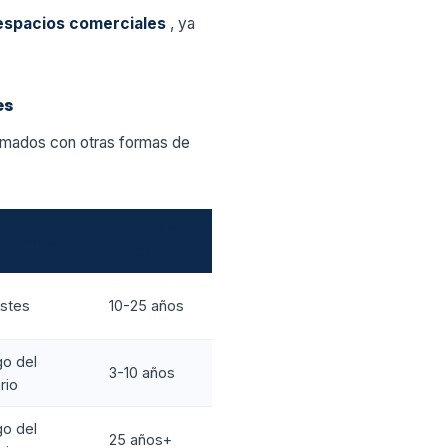
e espacios comerciales
, ya
es
imados con otras formas de
Duración
imiento
típica
ostes
10-25 años
go del
3-10 años
rio
go del
25 años+