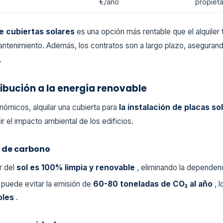
€/año
propieta
de cubiertas solares
es una opción más rentable que el alquiler 
 mantenimiento. Además, los contratos son a largo plazo, asegurand
.
ribución a la energía renovable
ómicos, alquilar una cubierta para
la instalación de placas s
ir el impacto ambiental de los edificios.
a de carbono
r del
sol es 100% limpia y renovable
, eliminando la dependen
²
puede evitar la emisión de
60-80 toneladas de CO₂ al año
, 
oles
.