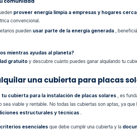
 tu comunidad
 pueden
proveer energía limpia a empresas y hogares cerc
trica convencional.
ietarios pueden
usar parte de la energía generada
, benefic
os mientras ayudas al planeta?
idad gratuito
y descubre cuánto puedes ganar alquilando tu cubie
alquilar una cubierta para placas so
r tu cubierta para la instalación de placas solares
, es fund
 sea viable y rentable. No todas las cubiertas son aptas, ya que l
diciones estructurales y técnicas
.
criterios esenciales
que debe cumplir una cubierta y la
docum