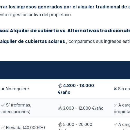
rar los ingresos generados por el alquiler tradicional d
to ni gestión activa del propietario.
os: Alquiler de cubierta vs. Alternativas tradicional
alquiler de cubiertas solares
, comparamos sus ingresos est
Ingresos estimados
Inversión inicial
Manten
anuales
💰
4.800 - 18.000
❌ No requiere
❌ Sin c
€/año
✅ Sí (reformas,
✅ A car
💰 3.000 - 12.000 €/año
adecuaciones)
propieta
💰 5.000 - 20.000
✅ A car
✅ Elevada (40.000€+)