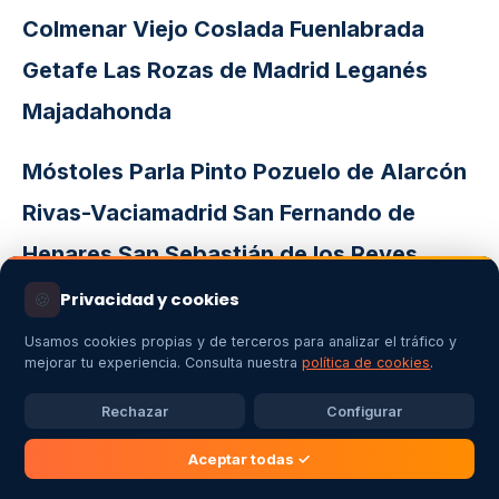
Colmenar Viejo
Coslada
Fuenlabrada
Getafe
Las Rozas de Madrid
Leganés
Majadahonda
Móstoles
Parla
Pinto
Pozuelo de Alarcón
Rivas-Vaciamadrid
San Fernando de
Henares
San Sebastián de los Reyes
🍪
Privacidad y cookies
Torrejón de Ardoz
Torrelodones
Tres
Usamos cookies propias y de terceros para analizar el tráfico y
Cantos
Valdemoro
Villanueva de la
mejorar tu experiencia. Consulta nuestra
política de cookies
.
Cañada
Villaviciosa de Odón
Rechazar
Configurar
Aceptar todas ✓