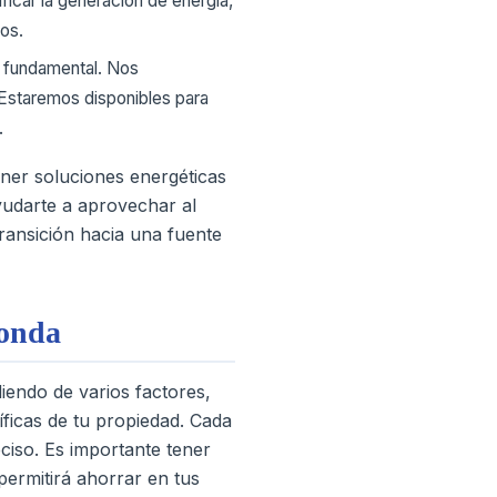
ficar la generación de energía,
os.
s fundamental. Nos
 Estaremos disponibles para
.
ner soluciones energéticas
yudarte a aprovechar al
ransición hacia una fuente
honda
iendo de varios factores,
íficas de tu propiedad. Cada
eciso.
Es importante tener
permitirá ahorrar en tus