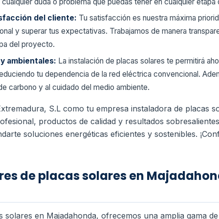
 cualquier duda o problema que puedas tener en cualquier etapa 
facción del cliente:
Tu satisfacción es nuestra máxima prior
ional y superar tus expectativas. Trabajamos de manera transpar
apa del proyecto.
y ambientales:
La instalación de placas solares te permitirá aho
, reduciendo tu dependencia de la red eléctrica convencional. Ad
de carbono y al cuidado del medio ambiente.
 Extremadura, S.L como tu empresa instaladora de placas s
rofesional, productos de calidad y resultados sobresalien
ndarte soluciones energéticas eficientes y sostenibles. ¡Con
es de placas solares en Majadahond
s solares en Majadahonda, ofrecemos una amplia gama de s