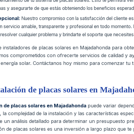
endimiento de tu sistema de placas solares. Esto te permitirá veri
emas y asegurarte de que estás obteniendo los beneficios esperad
epcional:
Nuestro compromiso con la satisfacción del cliente e
n servicio amable, transparente y profesional en todo momento.
resolver cualquier problema y brindarte el soporte que necesites
e instaladores de placas solares en Majadahonda para obte
tamos comprometidos con ofrecerte servicios de calidad y a
a energía solar. Contáctanos hoy mismo para comenzar tu t
talación de placas solares en Majada
ón de placas solares en Majadahonda
puede variar depend
la complejidad de la instalación y las características espec
e un análisis detallado para determinar un presupuesto pr
ón de placas solares es una inversión a largo plazo que te 