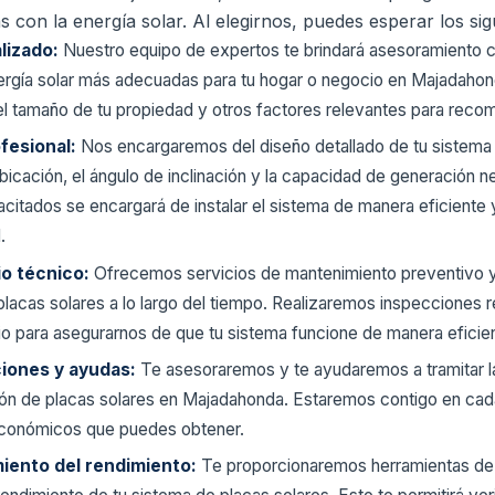
 con la energía solar. Al elegirnos, puedes esperar los sigu
lizado:
Nuestro equipo de expertos te brindará asesoramiento 
nergía solar más adecuadas para tu hogar o negocio en Majadaho
l tamaño de tu propiedad y otros factores relevantes para recom
ofesional:
Nos encargaremos del diseño detallado de tu sistema 
icación, el ángulo de inclinación y la capacidad de generación n
acitados se encargará de instalar el sistema de manera eficiente
.
io técnico:
Ofrecemos servicios de mantenimiento preventivo y 
lacas solares a lo largo del tiempo. Realizaremos inspecciones r
io para asegurarnos de que tu sistema funcione de manera eficie
iones y ayudas:
Te asesoraremos y te ayudaremos a tramitar 
ación de placas solares en Majadahonda. Estaremos contigo en ca
económicos que puedes obtener.
miento del rendimiento:
Te proporcionaremos herramientas de 